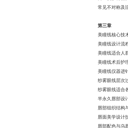
常见不对称及
第三章
美瞳线核心技
美瞳线设计流
美瞳线适合人
美瞳线术后护
美瞳线仪器进
纱雾眼线层次
纱雾眼线适合
半永久唇部设
唇部组织结构
唇面美学设计
唇部配色与乌