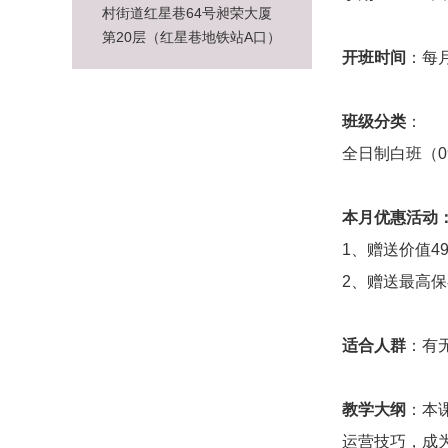
村街道红星巷64号昶荣大厦
第20层（红星巷地铁站A口）
开班时间
：每
班级分类
：
全日制白班（09:
本月优惠活动
1、
赠送价值4
2、赠送最高保
适合人群
：有
教学大纲
：本
运营技巧，成