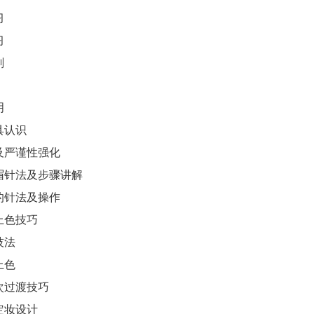
习
习
剖
明
具认识
及严谨性强化
眉针法及步骤讲解
的针法及操作
上色技巧
技法
上色
次过渡技巧
定妆设计