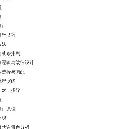
程
列
设计
进针技巧
技法
合线条排列
列逻辑与韵律设计
料选择与调配
流程演练
一对一指导
程
设计原理
体现
及代谢留色分析