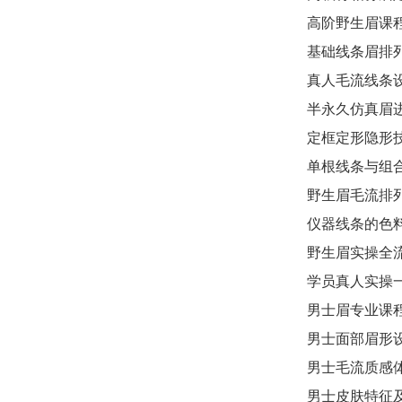
高阶野生眉课
基础线条眉排
真人毛流线条
半永久仿真眉
定框定形隐形
单根线条与组
野生眉毛流排
仪器线条的色
野生眉实操全
学员真人实操
男士眉专业课
男士面部眉形
男士毛流质感
男士皮肤特征