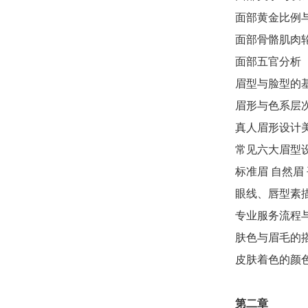
面部黄金比例
面部骨骼肌肉
面部五官分析
眉型与脸型的
眉形与色系层
真人眉形设计
常见六大眉型
标准眉 自然眉 
眼线、唇型素
专业服务流程
肤色与眉毛的
皮肤着色的颜
第二章