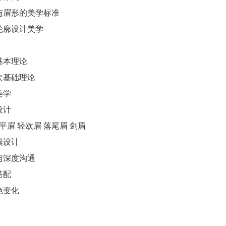
与眉形的美学标准
轮廓设计美学
基本理论
次基础理论
美学
设计
平眉 轻欧眉 落尾眉 剑眉
描设计
与深度沟通
搭配
色变化