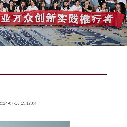
4-07-13 15:17:04