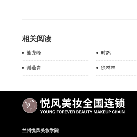
相关阅读
熊龙峰
时鸽
谢燕青
徐林林
兰州悦风美妆学院