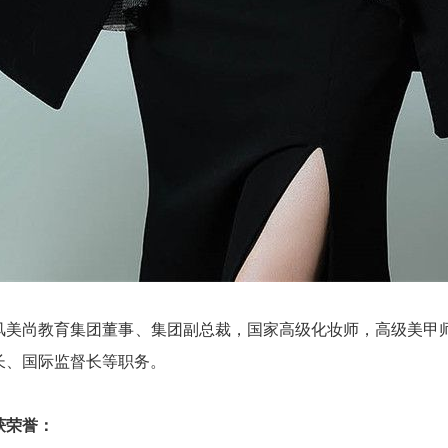
风美尚教育集团董事、集团副总裁，国家高级化妆师，高级美甲
长、国际监督长等职务。
获
荣誉：