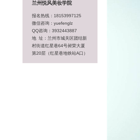
兰州悦风美妆学院
报名热线：18153997125
微信咨询：yuefenglz
QQ咨询：3932443887
地 址：兰州市城关区团结新
村街道红星巷64号昶荣大厦
第20层（红星巷地铁站A口）