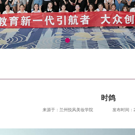
时鸽
来源于：兰州悦风美妆学院
发布时间：202